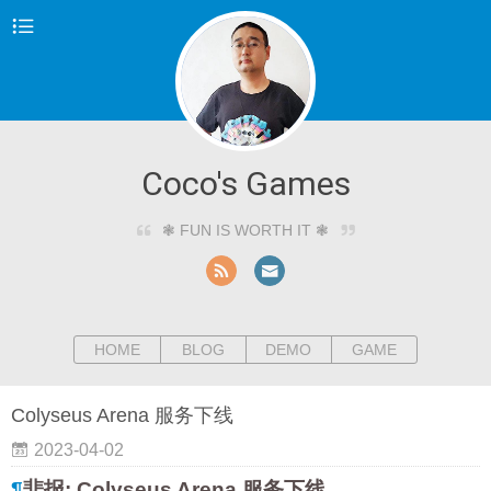
Coco's Games
❃ FUN IS WORTH IT ❃
HOME
BLOG
DEMO
GAME
Colyseus Arena 服务下线
2023-04-02
¶
悲报: Colyseus Arena 服务下线.